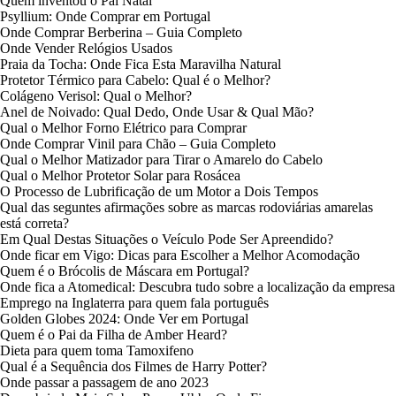
Quem inventou o Pai Natal
Psyllium: Onde Comprar em Portugal
Onde Comprar Berberina – Guia Completo
Onde Vender Relógios Usados
Praia da Tocha: Onde Fica Esta Maravilha Natural
Protetor Térmico para Cabelo: Qual é o Melhor?
Colágeno Verisol: Qual o Melhor?
Anel de Noivado: Qual Dedo, Onde Usar & Qual Mão?
Qual o Melhor Forno Elétrico para Comprar
Onde Comprar Vinil para Chão – Guia Completo
Qual o Melhor Matizador para Tirar o Amarelo do Cabelo
Qual o Melhor Protetor Solar para Rosácea
O Processo de Lubrificação de um Motor a Dois Tempos
Qual das seguntes afirmações sobre as marcas rodoviárias amarelas
está correta?
Em Qual Destas Situações o Veículo Pode Ser Apreendido?
Onde ficar em Vigo: Dicas para Escolher a Melhor Acomodação
Quem é o Brócolis de Máscara em Portugal?
Onde fica a Atomedical: Descubra tudo sobre a localização da empresa
Emprego na Inglaterra para quem fala português
Golden Globes 2024: Onde Ver em Portugal
Quem é o Pai da Filha de Amber Heard?
Dieta para quem toma Tamoxifeno
Qual é a Sequência dos Filmes de Harry Potter?
Onde passar a passagem de ano 2023