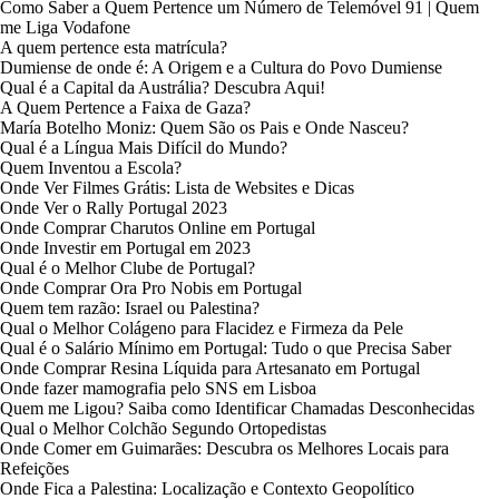
Como Saber a Quem Pertence um Número de Telemóvel 91 | Quem
me Liga Vodafone
A quem pertence esta matrícula?
Dumiense de onde é: A Origem e a Cultura do Povo Dumiense
Qual é a Capital da Austrália? Descubra Aqui!
A Quem Pertence a Faixa de Gaza?
María Botelho Moniz: Quem São os Pais e Onde Nasceu?
Qual é a Língua Mais Difícil do Mundo?
Quem Inventou a Escola?
Onde Ver Filmes Grátis: Lista de Websites e Dicas
Onde Ver o Rally Portugal 2023
Onde Comprar Charutos Online em Portugal
Onde Investir em Portugal em 2023
Qual é o Melhor Clube de Portugal?
Onde Comprar Ora Pro Nobis em Portugal
Quem tem razão: Israel ou Palestina?
Qual o Melhor Colágeno para Flacidez e Firmeza da Pele
Qual é o Salário Mínimo em Portugal: Tudo o que Precisa Saber
Onde Comprar Resina Líquida para Artesanato em Portugal
Onde fazer mamografia pelo SNS em Lisboa
Quem me Ligou? Saiba como Identificar Chamadas Desconhecidas
Qual o Melhor Colchão Segundo Ortopedistas
Onde Comer em Guimarães: Descubra os Melhores Locais para
Refeições
Onde Fica a Palestina: Localização e Contexto Geopolítico