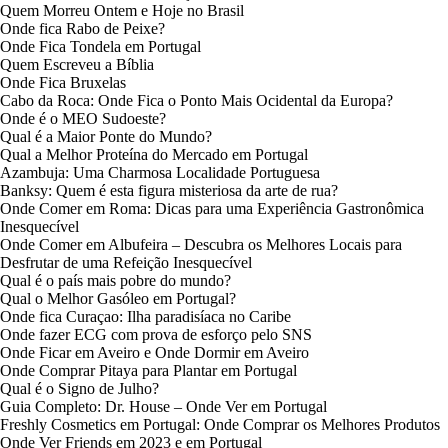
Quem Morreu Ontem e Hoje no Brasil
Onde fica Rabo de Peixe?
Onde Fica Tondela em Portugal
Quem Escreveu a Bíblia
Onde Fica Bruxelas
Cabo da Roca: Onde Fica o Ponto Mais Ocidental da Europa?
Onde é o MEO Sudoeste?
Qual é a Maior Ponte do Mundo?
Qual a Melhor Proteína do Mercado em Portugal
Azambuja: Uma Charmosa Localidade Portuguesa
Banksy: Quem é esta figura misteriosa da arte de rua?
Onde Comer em Roma: Dicas para uma Experiência Gastronômica
Inesquecível
Onde Comer em Albufeira – Descubra os Melhores Locais para
Desfrutar de uma Refeição Inesquecível
Qual é o país mais pobre do mundo?
Qual o Melhor Gasóleo em Portugal?
Onde fica Curaçao: Ilha paradisíaca no Caribe
Onde fazer ECG com prova de esforço pelo SNS
Onde Ficar em Aveiro e Onde Dormir em Aveiro
Onde Comprar Pitaya para Plantar em Portugal
Qual é o Signo de Julho?
Guia Completo: Dr. House – Onde Ver em Portugal
Freshly Cosmetics em Portugal: Onde Comprar os Melhores Produtos
Onde Ver Friends em 2023 e em Portugal