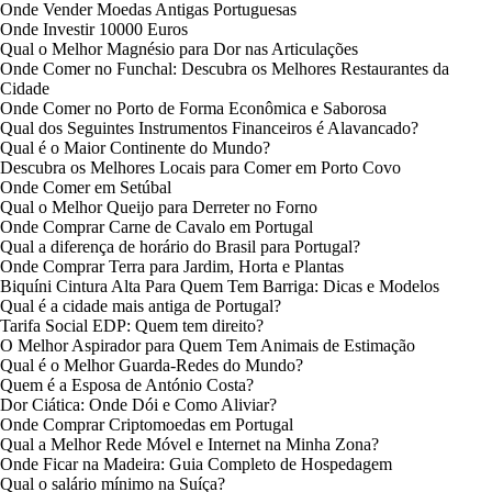
Onde Vender Moedas Antigas Portuguesas
Onde Investir 10000 Euros
Qual o Melhor Magnésio para Dor nas Articulações
Onde Comer no Funchal: Descubra os Melhores Restaurantes da
Cidade
Onde Comer no Porto de Forma Econômica e Saborosa
Qual dos Seguintes Instrumentos Financeiros é Alavancado?
Qual é o Maior Continente do Mundo?
Descubra os Melhores Locais para Comer em Porto Covo
Onde Comer em Setúbal
Qual o Melhor Queijo para Derreter no Forno
Onde Comprar Carne de Cavalo em Portugal
Qual a diferença de horário do Brasil para Portugal?
Onde Comprar Terra para Jardim, Horta e Plantas
Biquíni Cintura Alta Para Quem Tem Barriga: Dicas e Modelos
Qual é a cidade mais antiga de Portugal?
Tarifa Social EDP: Quem tem direito?
O Melhor Aspirador para Quem Tem Animais de Estimação
Qual é o Melhor Guarda-Redes do Mundo?
Quem é a Esposa de António Costa?
Dor Ciática: Onde Dói e Como Aliviar?
Onde Comprar Criptomoedas em Portugal
Qual a Melhor Rede Móvel e Internet na Minha Zona?
Onde Ficar na Madeira: Guia Completo de Hospedagem
Qual o salário mínimo na Suíça?