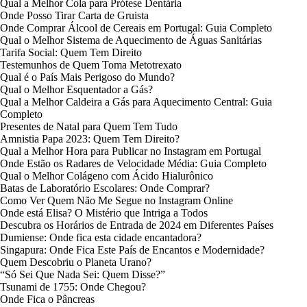
Qual a Melhor Cola para Prótese Dentária
Onde Posso Tirar Carta de Gruista
Onde Comprar Álcool de Cereais em Portugal: Guia Completo
Qual o Melhor Sistema de Aquecimento de Águas Sanitárias
Tarifa Social: Quem Tem Direito
Testemunhos de Quem Toma Metotrexato
Qual é o País Mais Perigoso do Mundo?
Qual o Melhor Esquentador a Gás?
Qual a Melhor Caldeira a Gás para Aquecimento Central: Guia
Completo
Presentes de Natal para Quem Tem Tudo
Amnistia Papa 2023: Quem Tem Direito?
Qual a Melhor Hora para Publicar no Instagram em Portugal
Onde Estão os Radares de Velocidade Média: Guia Completo
Qual o Melhor Colágeno com Ácido Hialurônico
Batas de Laboratório Escolares: Onde Comprar?
Como Ver Quem Não Me Segue no Instagram Online
Onde está Elisa? O Mistério que Intriga a Todos
Descubra os Horários de Entrada de 2024 em Diferentes Países
Dumiense: Onde fica esta cidade encantadora?
Singapura: Onde Fica Este País de Encantos e Modernidade?
Quem Descobriu o Planeta Urano?
“Só Sei Que Nada Sei: Quem Disse?”
Tsunami de 1755: Onde Chegou?
Onde Fica o Pâncreas