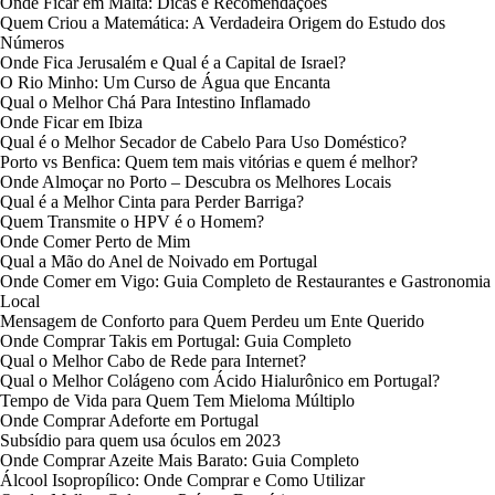
Onde Ficar em Malta: Dicas e Recomendações
Quem Criou a Matemática: A Verdadeira Origem do Estudo dos
Números
Onde Fica Jerusalém e Qual é a Capital de Israel?
O Rio Minho: Um Curso de Água que Encanta
Qual o Melhor Chá Para Intestino Inflamado
Onde Ficar em Ibiza
Qual é o Melhor Secador de Cabelo Para Uso Doméstico?
Porto vs Benfica: Quem tem mais vitórias e quem é melhor?
Onde Almoçar no Porto – Descubra os Melhores Locais
Qual é a Melhor Cinta para Perder Barriga?
Quem Transmite o HPV é o Homem?
Onde Comer Perto de Mim
Qual a Mão do Anel de Noivado em Portugal
Onde Comer em Vigo: Guia Completo de Restaurantes e Gastronomia
Local
Mensagem de Conforto para Quem Perdeu um Ente Querido
Onde Comprar Takis em Portugal: Guia Completo
Qual o Melhor Cabo de Rede para Internet?
Qual o Melhor Colágeno com Ácido Hialurônico em Portugal?
Tempo de Vida para Quem Tem Mieloma Múltiplo
Onde Comprar Adeforte em Portugal
Subsídio para quem usa óculos em 2023
Onde Comprar Azeite Mais Barato: Guia Completo
Álcool Isopropílico: Onde Comprar e Como Utilizar