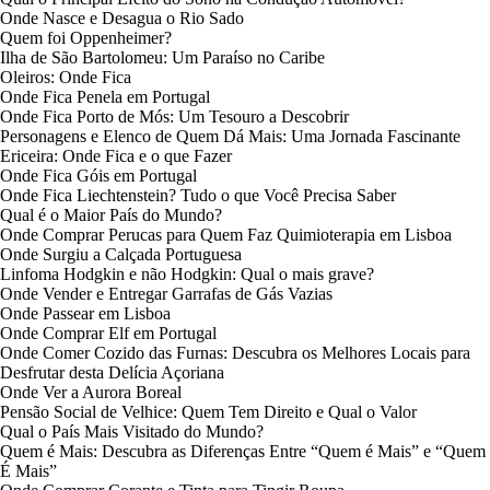
Onde Nasce e Desagua o Rio Sado
Quem foi Oppenheimer?
Ilha de São Bartolomeu: Um Paraíso no Caribe
Oleiros: Onde Fica
Onde Fica Penela em Portugal
Onde Fica Porto de Mós: Um Tesouro a Descobrir
Personagens e Elenco de Quem Dá Mais: Uma Jornada Fascinante
Ericeira: Onde Fica e o que Fazer
Onde Fica Góis em Portugal
Onde Fica Liechtenstein? Tudo o que Você Precisa Saber
Qual é o Maior País do Mundo?
Onde Comprar Perucas para Quem Faz Quimioterapia em Lisboa
Onde Surgiu a Calçada Portuguesa
Linfoma Hodgkin e não Hodgkin: Qual o mais grave?
Onde Vender e Entregar Garrafas de Gás Vazias
Onde Passear em Lisboa
Onde Comprar Elf em Portugal
Onde Comer Cozido das Furnas: Descubra os Melhores Locais para
Desfrutar desta Delícia Açoriana
Onde Ver a Aurora Boreal
Pensão Social de Velhice: Quem Tem Direito e Qual o Valor
Qual o País Mais Visitado do Mundo?
Quem é Mais: Descubra as Diferenças Entre “Quem é Mais” e “Quem
É Mais”