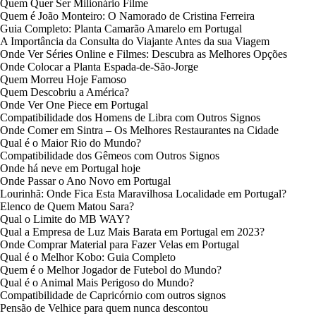
Quem Quer Ser Milionário Filme
Quem é João Monteiro: O Namorado de Cristina Ferreira
Guia Completo: Planta Camarão Amarelo em Portugal
A Importância da Consulta do Viajante Antes da sua Viagem
Onde Ver Séries Online e Filmes: Descubra as Melhores Opções
Onde Colocar a Planta Espada-de-São-Jorge
Quem Morreu Hoje Famoso
Quem Descobriu a América?
Onde Ver One Piece em Portugal
Compatibilidade dos Homens de Libra com Outros Signos
Onde Comer em Sintra – Os Melhores Restaurantes na Cidade
Qual é o Maior Rio do Mundo?
Compatibilidade dos Gêmeos com Outros Signos
Onde há neve em Portugal hoje
Onde Passar o Ano Novo em Portugal
Lourinhã: Onde Fica Esta Maravilhosa Localidade em Portugal?
Elenco de Quem Matou Sara?
Qual o Limite do MB WAY?
Qual a Empresa de Luz Mais Barata em Portugal em 2023?
Onde Comprar Material para Fazer Velas em Portugal
Qual é o Melhor Kobo: Guia Completo
Quem é o Melhor Jogador de Futebol do Mundo?
Qual é o Animal Mais Perigoso do Mundo?
Compatibilidade de Capricórnio com outros signos
Pensão de Velhice para quem nunca descontou