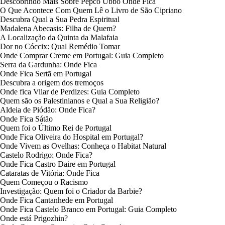
Descobrindo Mais Sobre Pepco Ubbo Onde Fica
O Que Acontece Com Quem Lê o Livro de São Cipriano
Descubra Qual a Sua Pedra Espiritual
Madalena Abecasis: Filha de Quem?
A Localização da Quinta da Malafaia
Dor no Cóccix: Qual Remédio Tomar
Onde Comprar Creme em Portugal: Guia Completo
Serra da Gardunha: Onde Fica
Onde Fica Sertã em Portugal
Descubra a origem dos tremoços
Onde fica Vilar de Perdizes: Guia Completo
Quem são os Palestinianos e Qual a Sua Religião?
Aldeia de Piódão: Onde Fica?
Onde Fica Sátão
Quem foi o Último Rei de Portugal
Onde Fica Oliveira do Hospital em Portugal?
Onde Vivem as Ovelhas: Conheça o Habitat Natural
Castelo Rodrigo: Onde Fica?
Onde Fica Castro Daire em Portugal
Cataratas de Vitória: Onde Fica
Quem Começou o Racismo
Investigação: Quem foi o Criador da Barbie?
Onde Fica Cantanhede em Portugal
Onde Fica Castelo Branco em Portugal: Guia Completo
Onde está Prigozhin?