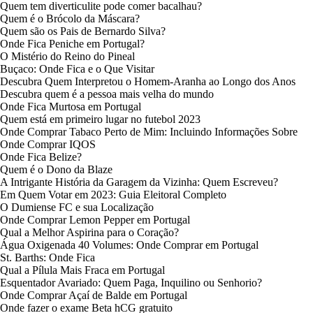
Quem tem diverticulite pode comer bacalhau?
Quem é o Brócolo da Máscara?
Quem são os Pais de Bernardo Silva?
Onde Fica Peniche em Portugal?
O Mistério do Reino do Pineal
Buçaco: Onde Fica e o Que Visitar
Descubra Quem Interpretou o Homem-Aranha ao Longo dos Anos
Descubra quem é a pessoa mais velha do mundo
Onde Fica Murtosa em Portugal
Quem está em primeiro lugar no futebol 2023
Onde Comprar Tabaco Perto de Mim: Incluindo Informações Sobre
Onde Comprar IQOS
Onde Fica Belize?
Quem é o Dono da Blaze
A Intrigante História da Garagem da Vizinha: Quem Escreveu?
Em Quem Votar em 2023: Guia Eleitoral Completo
O Dumiense FC e sua Localização
Onde Comprar Lemon Pepper em Portugal
Qual a Melhor Aspirina para o Coração?
Água Oxigenada 40 Volumes: Onde Comprar em Portugal
St. Barths: Onde Fica
Qual a Pílula Mais Fraca em Portugal
Esquentador Avariado: Quem Paga, Inquilino ou Senhorio?
Onde Comprar Açaí de Balde em Portugal
Onde fazer o exame Beta hCG gratuito