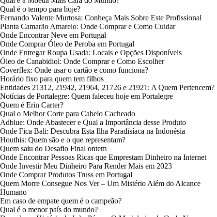
Qual é a Moeda Mais Cara do Mundo?
Qual é o tempo para hoje?
Fernando Valente Murtosa: Conheça Mais Sobre Este Profissional
Planta Camarão Amarelo: Onde Comprar e Como Cuidar
Onde Encontrar Neve em Portugal
Onde Comprar Óleo de Peroba em Portugal
Onde Entregar Roupa Usada: Locais e Opções Disponíveis
Óleo de Canabidiol: Onde Comprar e Como Escolher
Coverflex: Onde usar o cartão e como funciona?
Horário fixo para quem tem filhos
Entidades 21312, 21942, 21964, 21726 e 21921: A Quem Pertencem?
Notícias de Portalegre: Quem faleceu hoje em Portalegre
Quem é Erin Carter?
Qual o Melhor Corte para Cabelo Cacheado
Adblue: Onde Abastecer e Qual a Importância desse Produto
Onde Fica Bali: Descubra Esta Ilha Paradisíaca na Indonésia
Houthis: Quem são e o que representam?
Quem saiu do Desafio Final ontem
Onde Encontrar Pessoas Ricas que Emprestam Dinheiro na Internet
Onde Investir Meu Dinheiro Para Render Mais em 2023
Onde Comprar Produtos Truss em Portugal
Quem Morre Consegue Nos Ver – Um Mistério Além do Alcance
Humano
Em caso de empate quem é o campeão?
Qual é o menor país do mundo?