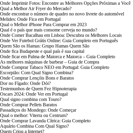
Onde Imprimir Fotos: Encontre as Melhores Opções Próximas a Você
Qual a Melhor Air Fryer do Mercado?
Onde encontrar o número de quadro no novo livrete do automóvel
Melides: Onde Fica em Portugal
Qual o Melhor iPhone Para Comprar em 2023
Qual é o país que mais consome cerveja no mundo?
Onde Comer Bacalhau em Lisboa: Descubra os Melhores Locais
Onde Ver Futebol Grátis Online: Guia Completo em Português
Quem São os Hamas: Grupo Hamas Quem São
Onde fica Budapeste e qual país é sua capital
Onde ficar em Palma de Maiorca e Maiorca – Guia Completo
As melhores máquinas de barbear – Guia de Compra
Onde Comprar Tabaco NEO em Portugal: Guia Completo
Escorpião: Com Qual Signo Combina?
Onde Comprar Lençóis Bons e Baratos
Dor no Fígado: Onde Dói?
Testemunhos de Quem Fez Hipnoterapia
Oscars 2024: Onde Ver em Portugal
Qual signo combina com Touro?
Onde Comprar Pellets Baratos
Passadiços do Mondego: Onde Começar
Qual o melhor: Viterra ou Centrum?
Onde Comprar Lavanda Cítrica: Guia Completo
Aquário Combina Com Qual Signo?
Quem Criou a Internet?