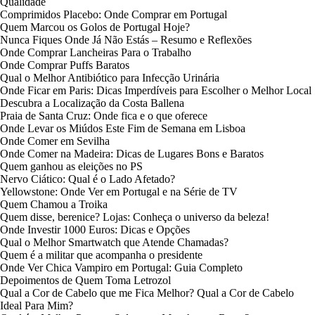
Qualidade
Comprimidos Placebo: Onde Comprar em Portugal
Quem Marcou os Golos de Portugal Hoje?
Nunca Fiques Onde Já Não Estás – Resumo e Reflexões
Onde Comprar Lancheiras Para o Trabalho
Onde Comprar Puffs Baratos
Qual o Melhor Antibiótico para Infecção Urinária
Onde Ficar em Paris: Dicas Imperdíveis para Escolher o Melhor Local
Descubra a Localização da Costa Ballena
Praia de Santa Cruz: Onde fica e o que oferece
Onde Levar os Miúdos Este Fim de Semana em Lisboa
Onde Comer em Sevilha
Onde Comer na Madeira: Dicas de Lugares Bons e Baratos
Quem ganhou as eleições no PS
Nervo Ciático: Qual é o Lado Afetado?
Yellowstone: Onde Ver em Portugal e na Série de TV
Quem Chamou a Troika
Quem disse, berenice? Lojas: Conheça o universo da beleza!
Onde Investir 1000 Euros: Dicas e Opções
Qual o Melhor Smartwatch que Atende Chamadas?
Quem é a militar que acompanha o presidente
Onde Ver Chica Vampiro em Portugal: Guia Completo
Depoimentos de Quem Toma Letrozol
Qual a Cor de Cabelo que me Fica Melhor? Qual a Cor de Cabelo
Ideal Para Mim?