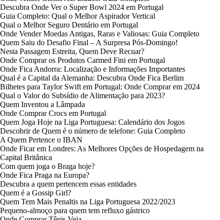
Descubra Onde Ver o Super Bowl 2024 em Portugal
Guia Completo: Qual o Melhor Aspirador Vertical
Qual o Melhor Seguro Dentário em Portugal
Onde Vender Moedas Antigas, Raras e Valiosas: Guia Completo
Quem Saiu do Desafio Final – A Surpresa Pós-Domingo!
Nesta Passagem Estreita, Quem Deve Recuar?
Onde Comprar os Produtos Carmed Fini em Portugal
Onde Fica Andorra: Localização e Informações Importantes
Qual é a Capital da Alemanha: Descubra Onde Fica Berlim
Bilhetes para Taylor Swift em Portugal: Onde Comprar em 2024
Qual o Valor do Subsídio de Alimentação para 2023?
Quem Inventou a Lâmpada
Onde Comprar Crocs em Portugal
Quem Joga Hoje na Liga Portuguesa: Calendário dos Jogos
Descobrir de Quem é o número de telefone: Guia Completo
A Quem Pertence o IBAN
Onde Ficar em Londres: As Melhores Opções de Hospedagem na
Capital Britânica
Com quem joga o Braga hoje?
Onde Fica Praga na Europa?
Descubra a quem pertencem essas entidades
Quem é a Gossip Girl?
Quem Tem Mais Penaltis na Liga Portuguesa 2022/2023
Pequeno-almoço para quem tem refluxo gástrico
Onde Comprar Tênis Veja