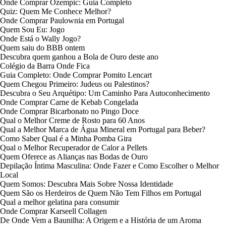
Onde Comprar Ozempic: Guia Completo
Quiz: Quem Me Conhece Melhor?
Onde Comprar Paulownia em Portugal
Quem Sou Eu: Jogo
Onde Está o Wally Jogo?
Quem saiu do BBB ontem
Descubra quem ganhou a Bola de Ouro deste ano
Colégio da Barra Onde Fica
Guia Completo: Onde Comprar Pomito Lencart
Quem Chegou Primeiro: Judeus ou Palestinos?
Descubra o Seu Arquétipo: Um Caminho Para Autoconhecimento
Onde Comprar Carne de Kebab Congelada
Onde Comprar Bicarbonato no Pingo Doce
Qual o Melhor Creme de Rosto para 60 Anos
Qual a Melhor Marca de Água Mineral em Portugal para Beber?
Como Saber Qual é a Minha Pomba Gira
Qual o Melhor Recuperador de Calor a Pellets
Quem Oferece as Alianças nas Bodas de Ouro
Depilação Íntima Masculina: Onde Fazer e Como Escolher o Melhor
Local
Quem Somos: Descubra Mais Sobre Nossa Identidade
Quem São os Herdeiros de Quem Não Tem Filhos em Portugal
Qual a melhor gelatina para consumir
Onde Comprar Karseell Collagen
De Onde Vem a Baunilha: A Origem e a História de um Aroma