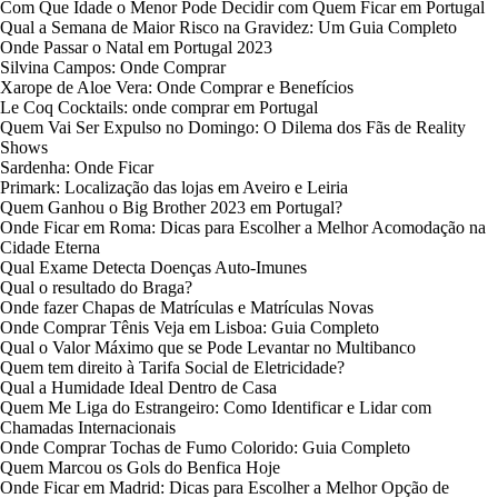
Com Que Idade o Menor Pode Decidir com Quem Ficar em Portugal
Qual a Semana de Maior Risco na Gravidez: Um Guia Completo
Onde Passar o Natal em Portugal 2023
Silvina Campos: Onde Comprar
Xarope de Aloe Vera: Onde Comprar e Benefícios
Le Coq Cocktails: onde comprar em Portugal
Quem Vai Ser Expulso no Domingo: O Dilema dos Fãs de Reality
Shows
Sardenha: Onde Ficar
Primark: Localização das lojas em Aveiro e Leiria
Quem Ganhou o Big Brother 2023 em Portugal?
Onde Ficar em Roma: Dicas para Escolher a Melhor Acomodação na
Cidade Eterna
Qual Exame Detecta Doenças Auto-Imunes
Qual o resultado do Braga?
Onde fazer Chapas de Matrículas e Matrículas Novas
Onde Comprar Tênis Veja em Lisboa: Guia Completo
Qual o Valor Máximo que se Pode Levantar no Multibanco
Quem tem direito à Tarifa Social de Eletricidade?
Qual a Humidade Ideal Dentro de Casa
Quem Me Liga do Estrangeiro: Como Identificar e Lidar com
Chamadas Internacionais
Onde Comprar Tochas de Fumo Colorido: Guia Completo
Quem Marcou os Gols do Benfica Hoje
Onde Ficar em Madrid: Dicas para Escolher a Melhor Opção de