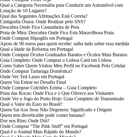
Qual a Categoria Necessária para Conduzir um Automóvel com
Lotação de 10 Lugares?
Qual das Seguintes Afirmações Está Correta?
Cintigrafia Óssea: Onde Realizar pelo SNS?
Descubra Onde Fica Castanheira de Pera
Praia de Mira: Descubra Onde Fica Esta Maravilhosa Praia
Onde Comprar Hipoglós em Portugal
Apoio de 90 euros para quem recebe: saiba tudo sobre essa medida
Qual a Idade da Reforma em Portugal
Onde Comprar Óculos Graduados Baratos e Óculos Mais Baratos
Guia Completo: Onde Comprar o Lisboa Card em Lisboa
Como Saber Quem Visitou Meu Perfil no Facebook Pelo Celular
Onde Comprar Tartaruga Doméstica?
Onde Ver Ted Lasso em Portugal
Quem Vai Entrar no Desafio Final
Onde Comprar Colchões Emma – Guia Completo
Praia das Rocas: Onde Fica e o Que Oferece aos Visitantes
Onde Ver o Jogo do Porto Hoje: Guia Completo de Transmissão
Qual o Valor do Euro no Brasil?
Quem Sai Aos Seus Não Degenera: Significado e Origem
Quem tem diverticulite pode comer banana?
Dor nos Rins: Onde Dói?
Onde Comprar “The Pink Stuff” em Portugal
Qual é o Animal Mais Rápido do Mundo?