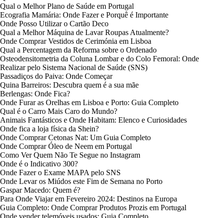
Qual o Melhor Plano de Saúde em Portugal
Ecografia Mamária: Onde Fazer e Porquê é Importante
Onde Posso Utilizar o Cartão Deco
Qual a Melhor Máquina de Lavar Roupas Atualmente?
Onde Comprar Vestidos de Cerimónia em Lisboa
Qual a Percentagem da Reforma sobre o Ordenado
Osteodensitometria da Coluna Lombar e do Colo Femoral: Onde
Realizar pelo Sistema Nacional de Saúde (SNS)
Passadiços do Paiva: Onde Começar
Quina Barreiros: Descubra quem é a sua mãe
Berlengas: Onde Fica?
Onde Furar as Orelhas em Lisboa e Porto: Guia Completo
Qual é o Carro Mais Caro do Mundo?
Animais Fantásticos e Onde Habitam: Elenco e Curiosidades
Onde fica a loja física da Shein?
Onde Comprar Cetonas Nat: Um Guia Completo
Onde Comprar Óleo de Neem em Portugal
Como Ver Quem Não Te Segue no Instagram
Onde é o Indicativo 300?
Onde Fazer o Exame MAPA pelo SNS
Onde Levar os Miúdos este Fim de Semana no Porto
Gaspar Macedo: Quem é?
Para Onde Viajar em Fevereiro 2024: Destinos na Europa
Guia Completo: Onde Comprar Produtos Prozis em Portugal
Onde vender telemóveis usados: Guia Completo