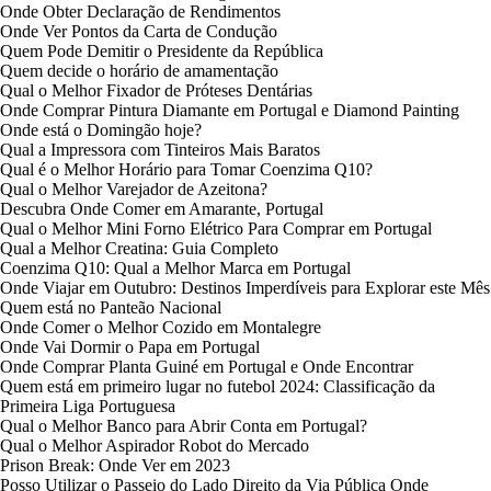
Onde Obter Declaração de Rendimentos
Onde Ver Pontos da Carta de Condução
Quem Pode Demitir o Presidente da República
Quem decide o horário de amamentação
Qual o Melhor Fixador de Próteses Dentárias
Onde Comprar Pintura Diamante em Portugal e Diamond Painting
Onde está o Domingão hoje?
Qual a Impressora com Tinteiros Mais Baratos
Qual é o Melhor Horário para Tomar Coenzima Q10?
Qual o Melhor Varejador de Azeitona?
Descubra Onde Comer em Amarante, Portugal
Qual o Melhor Mini Forno Elétrico Para Comprar em Portugal
Qual a Melhor Creatina: Guia Completo
Coenzima Q10: Qual a Melhor Marca em Portugal
Onde Viajar em Outubro: Destinos Imperdíveis para Explorar este Mês
Quem está no Panteão Nacional
Onde Comer o Melhor Cozido em Montalegre
Onde Vai Dormir o Papa em Portugal
Onde Comprar Planta Guiné em Portugal e Onde Encontrar
Quem está em primeiro lugar no futebol 2024: Classificação da
Primeira Liga Portuguesa
Qual o Melhor Banco para Abrir Conta em Portugal?
Qual o Melhor Aspirador Robot do Mercado
Prison Break: Onde Ver em 2023
Posso Utilizar o Passeio do Lado Direito da Via Pública Onde