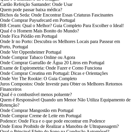
Cartão Refeição Santander: Onde Usar
Quem pode passar baixa médica?
Bichos da Seda: Onde Encontrar Essas Criaturas Fascinantes
Onde Comprar Paysafecard em Portugal
BB Cream: Qual o Melhor? Guia Completo Para Escolher o Ideal!
Qual é o Homem Mais Bonito do Mundo?
Onde Fica Piódão em Portugal
Onde Ir no Porto: Descubra os Melhores Locais para Passear em
Porto, Portugal
Onde Ver Oppenheimer Portugal
Onde Comprar Tabaco Online ou Agora
Onde Comprar Garrafão de Água 20 Litros em Portugal
Exame de Espirometria: Onde Fazer e Como Funciona
Onde Comprar Creatina em Portugal: Dicas e Orientações
Onde Ver The Rookie: O Guia Completo
Juros Compostos: Onde Investir para Obter os Melhores Retornos
Financeiros
Qual é o combustível menos poluente?
Quem é Responsável Quando um Menor Não Utiliza Equipamento de
Retenção?
Onde Comprar Mangostão em Portugal
Onde Comprar Creme de Leite em Portugal
Podence: Onde Fica e o que pode encontrar em Podence
Onde Estou Proibido de Realizar a Manobra de Ultrapassagem?
Qual o Principal Efeito do Sono na Condução Automóvel?