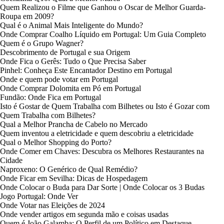
Quem Realizou o Filme que Ganhou o Oscar de Melhor Guarda-
Roupa em 2009?
Qual é o Animal Mais Inteligente do Mundo?
Onde Comprar Coalho Líquido em Portugal: Um Guia Completo
Quem é o Grupo Wagner?
Descobrimento de Portugal e sua Origem
Onde Fica o Gerês: Tudo o Que Precisa Saber
Pinhel: Conheça Este Encantador Destino em Portugal
Onde e quem pode votar em Portugal
Onde Comprar Dolomita em Pó em Portugal
Fundão: Onde Fica em Portugal
Isto é Gostar de Quem Trabalha com Bilhetes ou Isto é Gozar com
Quem Trabalha com Bilhetes?
Qual a Melhor Prancha de Cabelo no Mercado
Quem inventou a eletricidade e quem descobriu a eletricidade
Qual o Melhor Shopping do Porto?
Onde Comer em Chaves: Descubra os Melhores Restaurantes na
Cidade
Naproxeno: O Genérico de Qual Remédio?
Onde Ficar em Sevilha: Dicas de Hospedagem
Onde Colocar o Buda para Dar Sorte | Onde Colocar os 3 Budas
Jogo Portugal: Onde Ver
Onde Votar nas Eleições de 2024
Onde vender artigos em segunda mão e coisas usadas
Quem é João Galamba: O Perfil de um Político em Destaque