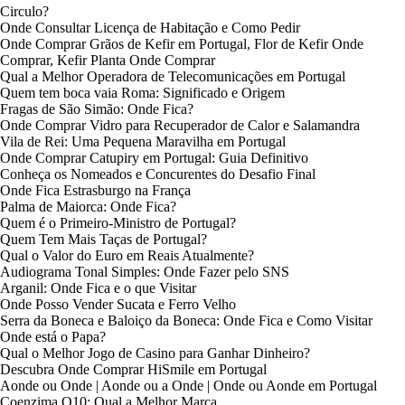
Circulo?
Onde Consultar Licença de Habitação e Como Pedir
Onde Comprar Grãos de Kefir em Portugal, Flor de Kefir Onde
Comprar, Kefir Planta Onde Comprar
Qual a Melhor Operadora de Telecomunicações em Portugal
Quem tem boca vaia Roma: Significado e Origem
Fragas de São Simão: Onde Fica?
Onde Comprar Vidro para Recuperador de Calor e Salamandra
Vila de Rei: Uma Pequena Maravilha em Portugal
Onde Comprar Catupiry em Portugal: Guia Definitivo
Conheça os Nomeados e Concurentes do Desafio Final
Onde Fica Estrasburgo na França
Palma de Maiorca: Onde Fica?
Quem é o Primeiro-Ministro de Portugal?
Quem Tem Mais Taças de Portugal?
Qual o Valor do Euro em Reais Atualmente?
Audiograma Tonal Simples: Onde Fazer pelo SNS
Arganil: Onde Fica e o que Visitar
Onde Posso Vender Sucata e Ferro Velho
Serra da Boneca e Baloiço da Boneca: Onde Fica e Como Visitar
Onde está o Papa?
Qual o Melhor Jogo de Casino para Ganhar Dinheiro?
Descubra Onde Comprar HiSmile em Portugal
Aonde ou Onde | Aonde ou a Onde | Onde ou Aonde em Portugal
Coenzima Q10: Qual a Melhor Marca