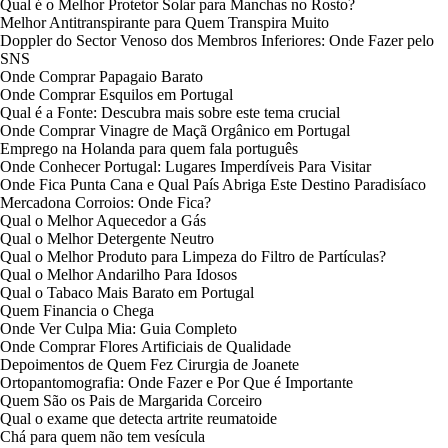
Qual é o Melhor Protetor Solar para Manchas no Rosto?
Melhor Antitranspirante para Quem Transpira Muito
Doppler do Sector Venoso dos Membros Inferiores: Onde Fazer pelo
SNS
Onde Comprar Papagaio Barato
Onde Comprar Esquilos em Portugal
Qual é a Fonte: Descubra mais sobre este tema crucial
Onde Comprar Vinagre de Maçã Orgânico em Portugal
Emprego na Holanda para quem fala português
Onde Conhecer Portugal: Lugares Imperdíveis Para Visitar
Onde Fica Punta Cana e Qual País Abriga Este Destino Paradisíaco
Mercadona Corroios: Onde Fica?
Qual o Melhor Aquecedor a Gás
Qual o Melhor Detergente Neutro
Qual o Melhor Produto para Limpeza do Filtro de Partículas?
Qual o Melhor Andarilho Para Idosos
Qual o Tabaco Mais Barato em Portugal
Quem Financia o Chega
Onde Ver Culpa Mia: Guia Completo
Onde Comprar Flores Artificiais de Qualidade
Depoimentos de Quem Fez Cirurgia de Joanete
Ortopantomografia: Onde Fazer e Por Que é Importante
Quem São os Pais de Margarida Corceiro
Qual o exame que detecta artrite reumatoide
Chá para quem não tem vesícula