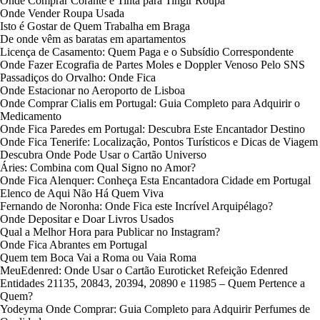
Onde Comprar Corante e Tinta para Tingir Roupa
Onde Vender Roupa Usada
Isto é Gostar de Quem Trabalha em Braga
De onde vêm as baratas em apartamentos
Licença de Casamento: Quem Paga e o Subsídio Correspondente
Onde Fazer Ecografia de Partes Moles e Doppler Venoso Pelo SNS
Passadiços do Orvalho: Onde Fica
Onde Estacionar no Aeroporto de Lisboa
Onde Comprar Cialis em Portugal: Guia Completo para Adquirir o
Medicamento
Onde Fica Paredes em Portugal: Descubra Este Encantador Destino
Onde Fica Tenerife: Localização, Pontos Turísticos e Dicas de Viagem
Descubra Onde Pode Usar o Cartão Universo
Áries: Combina com Qual Signo no Amor?
Onde Fica Alenquer: Conheça Esta Encantadora Cidade em Portugal
Elenco de Aqui Não Há Quem Viva
Fernando de Noronha: Onde Fica este Incrível Arquipélago?
Onde Depositar e Doar Livros Usados
Qual a Melhor Hora para Publicar no Instagram?
Onde Fica Abrantes em Portugal
Quem tem Boca Vai a Roma ou Vaia Roma
MeuEdenred: Onde Usar o Cartão Euroticket Refeição Edenred
Entidades 21135, 20843, 20394, 20890 e 11985 – Quem Pertence a
Quem?
Yodeyma Onde Comprar: Guia Completo para Adquirir Perfumes de