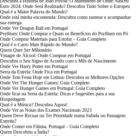
Descubra a História de João Póvoa: O Marinheiro de Onde Nasceu
Euro 2024: Onde Será Realizado? Descubra Tudo Sobre o Europeu
Qual é a Maior Palavra do Mundo?
Onde está minha encomenda: Descubra como rastrear e acompanhar
sua entrega
Onde Ver Dragon Ball em Portugal
Psyllium: Onde Comprar e Quais os Benefícios do Psyllium em Pó
Onde Comprar Materiais para Estofar – Guia Completo
Qual é o Carro Mais Rápido do Mundo?
Quem Quer Ser Milionário
Vinagre de Álcool: Onde Comprar em Portugal
Descubra o Seu Signo de Acordo com o Mês de Nascimento
Onde Ver Harry Potter em Portugal
Serra da Estrela: Onde Fica em Portugal
Onde Tem Festa Hoje em Lisboa: Descubra as Melhores Opções
Onde Ver The Hunger Games: Guia Completo
Onde Ver Hunger Games em Portugal: Guia Completo
Onde ficar na Serra da Estrela: Dicas e Sugestões para a sua
Hospedagem
Qual é a Música? Descubra Agora!
Onde Ver as Notas dos Exames Nacionais 2023
Quem Deve Recuar ou Ter Prioridade numa Subida ou Passagem
Estreita?
Onde Comer em Fátima, Portugal – Guia Completo
Quem Descobriu a Índia?