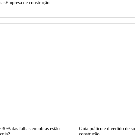
nas
Empresa de construção
 30% das falhas em obras estão
Guia prático e divertido de s
ecnia?
construção