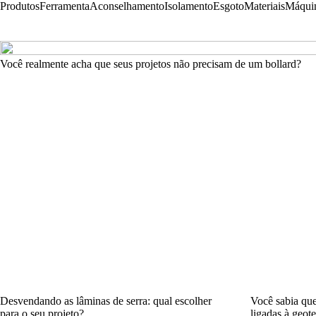
Produtos
Ferramenta
Aconselhamento
Isolamento
Esgoto
Materiais
Máqui
Você realmente acha que seus projetos não precisam de um bollard?
Desvendando as lâminas de serra: qual escolher
Você sabia que
para o seu projeto?
ligadas à geot