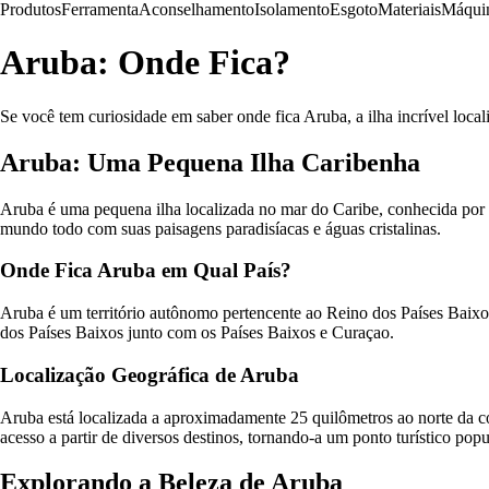
Produtos
Ferramenta
Aconselhamento
Isolamento
Esgoto
Materiais
Máqui
Aruba: Onde Fica?
Se você tem curiosidade em saber onde fica Aruba, a ilha incrível local
Aruba: Uma Pequena Ilha Caribenha
Aruba é uma pequena ilha localizada no mar do Caribe, conhecida por 
mundo todo com suas paisagens paradisíacas e águas cristalinas.
Onde Fica Aruba em Qual País?
Aruba é um território autônomo pertencente ao Reino dos Países Baixos
dos Países Baixos junto com os Países Baixos e Curaçao.
Localização Geográfica de Aruba
Aruba está localizada a aproximadamente 25 quilômetros ao norte da co
acesso a partir de diversos destinos, tornando-a um ponto turístico popu
Explorando a Beleza de Aruba