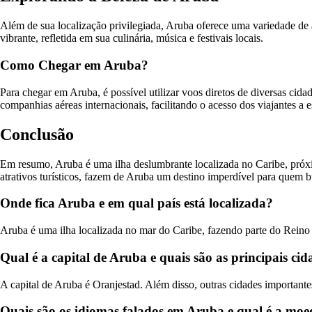
Além de sua localização privilegiada, Aruba oferece uma variedade de 
vibrante, refletida em sua culinária, música e festivais locais.
Como Chegar em Aruba?
Para chegar em Aruba, é possível utilizar voos diretos de diversas cid
companhias aéreas internacionais, facilitando o acesso dos viajantes a e
Conclusão
Em resumo, Aruba é uma ilha deslumbrante localizada no Caribe, próxim
atrativos turísticos, fazem de Aruba um destino imperdível para quem b
Onde fica Aruba e em qual país está localizada?
Aruba é uma ilha localizada no mar do Caribe, fazendo parte do Reino 
Qual é a capital de Aruba e quais são as principais cid
A capital de Aruba é Oranjestad. Além disso, outras cidades important
Quais são os idiomas falados em Aruba e qual é a moed