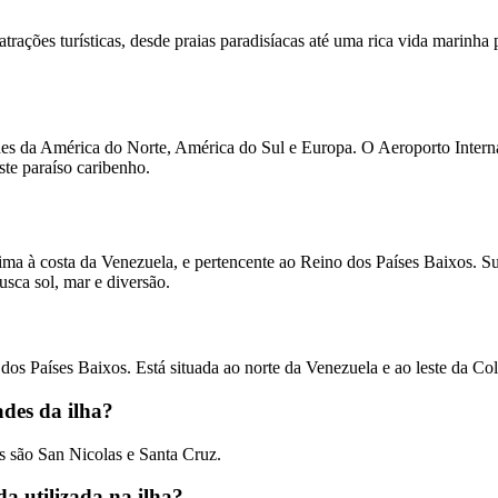
atrações turísticas, desde praias paradisíacas até uma rica vida marin
ades da América do Norte, América do Sul e Europa. O Aeroporto Interna
ste paraíso caribenho.
a à costa da Venezuela, e pertencente ao Reino dos Países Baixos. Sua 
usca sol, mar e diversão.
dos Países Baixos. Está situada ao norte da Venezuela e ao leste da Co
ades da ilha?
es são San Nicolas e Santa Cruz.
a utilizada na ilha?