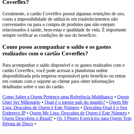
Coverflex?
Geralmente, o cartão Coverflex possui algumas restrições de uso,
como a impossibilidade de utilizá-lo em estabelecimentos não
conveniados ou para a compra de produtos que não estejam
relacionados à saúde, bem-estar e qualidade de vida. É importante
sempre verificar as condições de uso do benefício.
Como posso acompanhar o saldo e os gastos
realizados com o cartão Coverflex?
Para acompanhar o saldo disponível e os gastos realizados com o
cartão Coverflex, você pode acessar a plataforma online
disponibilizada pela empresa responsável pelo benefício ou entrar
em contato com o suporte ao cliente para obter informações
detalhadas sobre o uso do cartão.
Como Saber a Quem Pertence uma Referência Multibanco
•
Quem
Quer Ser Milionário
•
Qual é o menor país do mundo?
•
Quem Me
Liga: Descubra de Quem é Este Número
•
Descubra Qual é o Seu
Endereço IP
•
Quem Me Liga: Descubra de Quem é Este Número
•
Quem Descobriu o Brasil?
•
Os 3 Piores Exercícios para Quem Tem
Hérnia de Disco
•