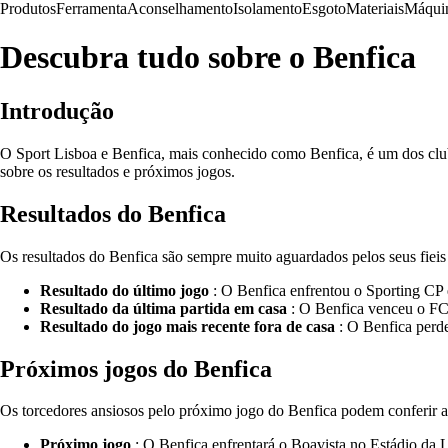
Produtos
Ferramenta
Aconselhamento
Isolamento
Esgoto
Materiais
Máqui
Descubra tudo sobre o Benfica
Introdução
O Sport Lisboa e Benfica, mais conhecido como Benfica, é um dos clube
sobre os resultados e próximos jogos.
Resultados do Benfica
Os resultados do Benfica são sempre muito aguardados pelos seus fieis
Resultado do último jogo
: O Benfica enfrentou o Sporting CP
Resultado da última partida em casa
: O Benfica venceu o FC 
Resultado do jogo mais recente fora de casa
: O Benfica perd
Próximos jogos do Benfica
Os torcedores ansiosos pelo próximo jogo do Benfica podem conferir a
Próximo jogo
: O Benfica enfrentará o Boavista no Estádio da 