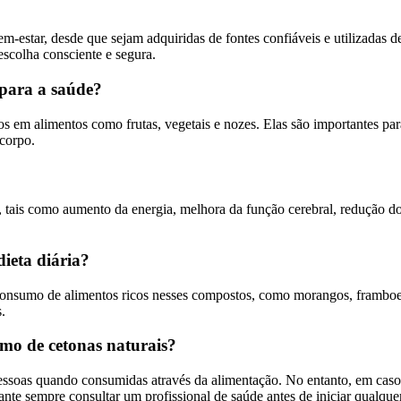
em-estar, desde que sejam adquiridas de fontes confiáveis e utilizadas 
escolha consciente e segura.
 para a saúde?
s em alimentos como frutas, vegetais e nozes. Elas são importantes p
corpo.
, tais como aumento da energia, melhora da função cerebral, redução do 
ieta diária?
 consumo de alimentos ricos nesses compostos, como morangos, framboes
.
umo de cetonas naturais?
 pessoas quando consumidas através da alimentação. No entanto, em ca
tante sempre consultar um profissional de saúde antes de iniciar qualqu