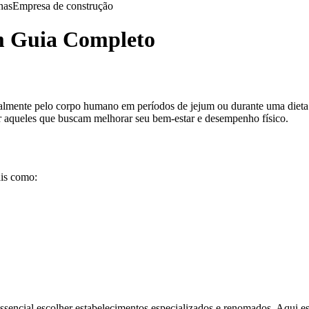
nas
Empresa de construção
m Guia Completo
almente pelo corpo humano em períodos de jejum ou durante uma dieta c
or aqueles que buscam melhorar seu bem-estar e desempenho físico.
ais como:
 essencial escolher estabelecimentos especializados e renomados. Aqui 