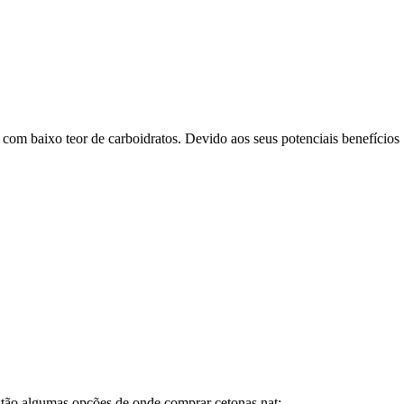
om baixo teor de carboidratos. Devido aos seus potenciais benefícios
estão algumas opções de onde comprar cetonas nat: