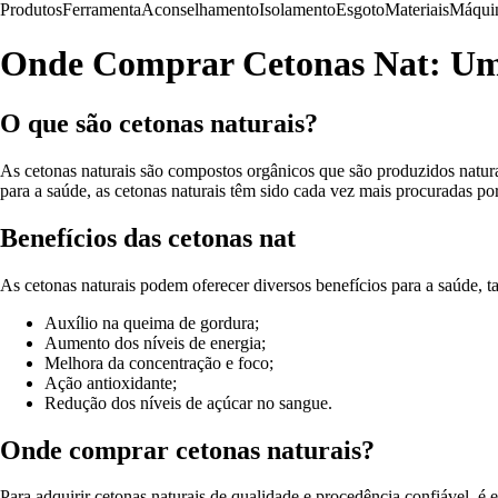
Produtos
Ferramenta
Aconselhamento
Isolamento
Esgoto
Materiais
Máqui
Onde Comprar Cetonas Nat: U
O que são cetonas naturais?
As cetonas naturais são compostos orgânicos que são produzidos natur
para a saúde, as cetonas naturais têm sido cada vez mais procuradas p
Benefícios das cetonas nat
As cetonas naturais podem oferecer diversos benefícios para a saúde, t
Auxílio na queima de gordura;
Aumento dos níveis de energia;
Melhora da concentração e foco;
Ação antioxidante;
Redução dos níveis de açúcar no sangue.
Onde comprar cetonas naturais?
Para adquirir cetonas naturais de qualidade e procedência confiável, é