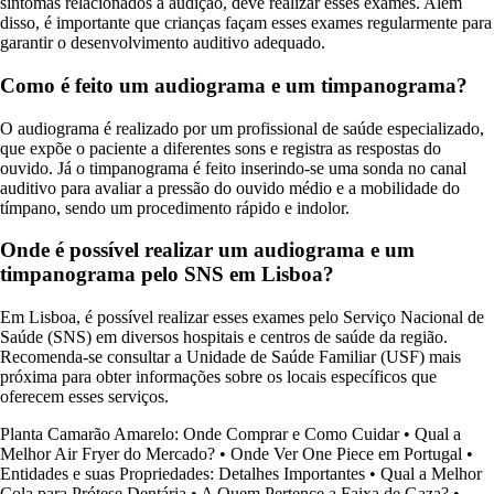
sintomas relacionados à audição, deve realizar esses exames. Além
disso, é importante que crianças façam esses exames regularmente para
garantir o desenvolvimento auditivo adequado.
Como é feito um audiograma e um timpanograma?
O audiograma é realizado por um profissional de saúde especializado,
que expõe o paciente a diferentes sons e registra as respostas do
ouvido. Já o timpanograma é feito inserindo-se uma sonda no canal
auditivo para avaliar a pressão do ouvido médio e a mobilidade do
tímpano, sendo um procedimento rápido e indolor.
Onde é possível realizar um audiograma e um
timpanograma pelo SNS em Lisboa?
Em Lisboa, é possível realizar esses exames pelo Serviço Nacional de
Saúde (SNS) em diversos hospitais e centros de saúde da região.
Recomenda-se consultar a Unidade de Saúde Familiar (USF) mais
próxima para obter informações sobre os locais específicos que
oferecem esses serviços.
Planta Camarão Amarelo: Onde Comprar e Como Cuidar
•
Qual a
Melhor Air Fryer do Mercado?
•
Onde Ver One Piece em Portugal
•
Entidades e suas Propriedades: Detalhes Importantes
•
Qual a Melhor
Cola para Prótese Dentária
•
A Quem Pertence a Faixa de Gaza?
•