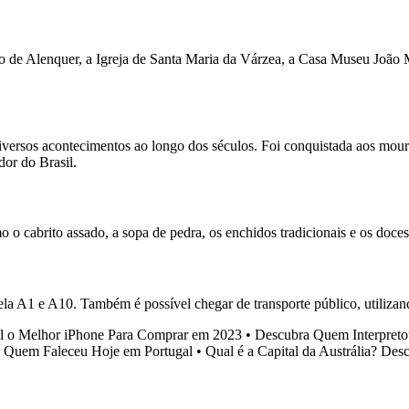
telo de Alenquer, a Igreja de Santa Maria da Várzea, a Casa Museu Joã
diversos acontecimentos ao longo dos séculos. Foi conquistada aos mour
dor do Brasil.
o cabrito assado, a sopa de pedra, os enchidos tradicionais e os doces 
pela A1 e A10. Também é possível chegar de transporte público, utiliza
l o Melhor iPhone Para Comprar em 2023
•
Descubra Quem Interpret
•
Quem Faleceu Hoje em Portugal
•
Qual é a Capital da Austrália? Des