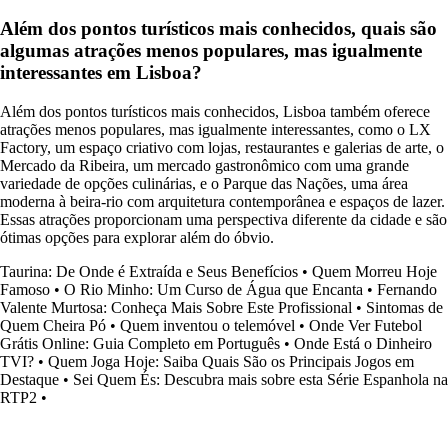
Além dos pontos turísticos mais conhecidos, quais são
algumas atrações menos populares, mas igualmente
interessantes em Lisboa?
Além dos pontos turísticos mais conhecidos, Lisboa também oferece
atrações menos populares, mas igualmente interessantes, como o LX
Factory, um espaço criativo com lojas, restaurantes e galerias de arte, o
Mercado da Ribeira, um mercado gastronômico com uma grande
variedade de opções culinárias, e o Parque das Nações, uma área
moderna à beira-rio com arquitetura contemporânea e espaços de lazer.
Essas atrações proporcionam uma perspectiva diferente da cidade e são
ótimas opções para explorar além do óbvio.
Taurina: De Onde é Extraída e Seus Benefícios
•
Quem Morreu Hoje
Famoso
•
O Rio Minho: Um Curso de Água que Encanta
•
Fernando
Valente Murtosa: Conheça Mais Sobre Este Profissional
•
Sintomas de
Quem Cheira Pó
•
Quem inventou o telemóvel
•
Onde Ver Futebol
Grátis Online: Guia Completo em Português
•
Onde Está o Dinheiro
TVI?
•
Quem Joga Hoje: Saiba Quais São os Principais Jogos em
Destaque
•
Sei Quem És: Descubra mais sobre esta Série Espanhola na
RTP2
•