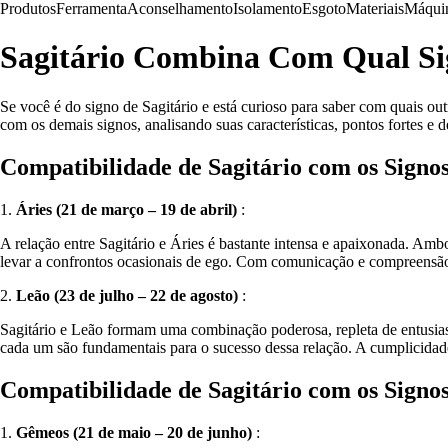
Produtos
Ferramenta
Aconselhamento
Isolamento
Esgoto
Materiais
Máqui
Sagitário Combina Com Qual S
Se você é do signo de Sagitário e está curioso para saber com quais ou
com os demais signos, analisando suas características, pontos fortes e d
Compatibilidade de Sagitário com os Signo
1.
Áries (21 de março – 19 de abril)
:
A relação entre Sagitário e Áries é bastante intensa e apaixonada. Amb
levar a confrontos ocasionais de ego. Com comunicação e compreensão m
2.
Leão (23 de julho – 22 de agosto)
:
Sagitário e Leão formam uma combinação poderosa, repleta de entusias
cada um são fundamentais para o sucesso dessa relação. A cumplicidade 
Compatibilidade de Sagitário com os Signos
1.
Gêmeos (21 de maio – 20 de junho)
: