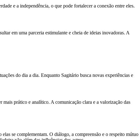
erdade e a independência, o que pode fortalecer a conexão entre eles.
ultar em uma parceria estimulante e cheia de ideias inovadoras. A
tuações do dia a dia. Enquanto Sagitário busca novas experiências e
r mais prático e analítico. A comunicação clara e a valorização das
omo elas se complementam. O diálogo, a compreensão e o respeito mútuo
adeira vão além das influências dos astros.