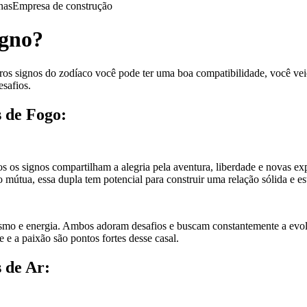
nas
Empresa de construção
igno?
tros signos do zodíaco você pode ter uma boa compatibilidade, você veio
esafios.
s de Fogo:
os os signos compartilham a alegria pela aventura, liberdade e novas e
útua, essa dupla tem potencial para construir uma relação sólida e es
mo e energia. Ambos adoram desafios e buscam constantemente a evoluç
e a paixão são pontos fortes desse casal.
 de Ar: