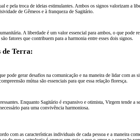
al e pela troca de ideias estimulantes. Ambos os signos valorizam a lib
ulsividade de Gêmeos e à franqueza de Sagitário.
manitária. A liberdade é um valor essencial para ambos, o que pode res
são fatores que contribuem para a harmonia entre esses dois signos.
 de Terra:
que pode gerar desafios na comunicação e na maneira de lidar com as si
 compreensão mútua são essenciais para que essa relação floresça.
ressantes. Enquanto Sagitário é expansivo e otimista, Virgem tende a se
o necessário para uma convivência harmoniosa.
cordo com as características individuais de cada pessoa e a maneira c
se de que a astrologia é apenas um guia e que o amor e a conexão verd