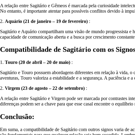
A relação entre Sagitário e Gêmeos é marcada pela curiosidade intelectu
No entanto, é importante atentar para possíveis conflitos devido à imp
2.
Aquário (21 de janeiro – 19 de fevereiro)
:
Sagitário e Aquário compartilham uma visão de mundo progressista e hu
capacidade de comunicação aberta e a busca por crescimento constante 
Compatibilidade de Sagitário com os Signos
1.
Touro (20 de abril – 20 de maio)
:
Sagitário e Touro possuem abordagens diferentes em relação à vida, o 
aventuras, Touro valoriza a estabilidade e a segurança. A paciência e a
2.
Virgem (23 de agosto – 22 de setembro)
:
A relação entre Sagitário e Virgem pode ser marcada por contrastes inte
diferenças podem ser a chave para que esse casal encontre o equilíbri
Conclusão:
Em suma, a compatibilidade de Sagitário com outros signos varia de a
são fundamentais para que qualquer relação seja bem-sucedida. Lembre-