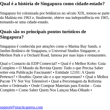
Qual é a história de Singapura como cidade-estado?
Singapura foi colonizada por britânicos no século XIX, tornou-se parte
da Malásia em 1963 e, finalmente, obteve sua independência em 1965,
tornando-se uma cidade-estado.
Quais são os principais pontos turísticos de
Singapura?
Singapura é conhecida por atrações como o Marina Bay Sands, o
Jardim Botânico de Singapura, o Universal Studios Singapore, o
Merlion Park e a Orchard Road, famosa por suas lojas e restaurantes.
Qual o Contacto da EDP Comercial?
•
Qual é o Melhor Kobo: Guia
Completo
•
O Mundo da Revista Quem: Tudo o que Precisa Saber
sobre esta Publicação Fascinante!
•
Entidade 12101: A Quem
Pertence?
•
Houthis: Quem são e o que representam?
•
Qual o Melhor
Pacote TV Net Voz Telemóvel
•
Qual a Percentagem da Reforma
sobre o Ordenado
•
Onde Comprar Materiais para Estofar – Guia
Completo
•
Como Saber Quem Nos Lançou Mau-Olhado
•
support@practicapress.com