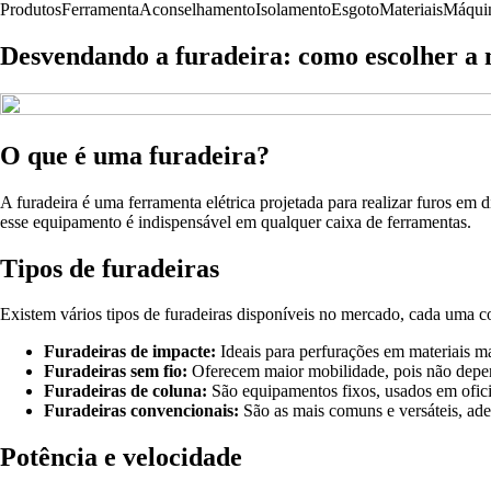
Produtos
Ferramenta
Aconselhamento
Isolamento
Esgoto
Materiais
Máqui
Desvendando a furadeira: como escolher a 
O que é uma furadeira?
A furadeira é uma ferramenta elétrica projetada para realizar furos em 
esse equipamento é indispensável em qualquer caixa de ferramentas.
Tipos de furadeiras
Existem vários tipos de furadeiras disponíveis no mercado, cada uma co
Furadeiras de impacte:
Ideais para perfurações em materiais ma
Furadeiras sem fio:
Oferecem maior mobilidade, pois não depend
Furadeiras de coluna:
São equipamentos fixos, usados em ofici
Furadeiras convencionais:
São as mais comuns e versáteis, adeq
Potência e velocidade