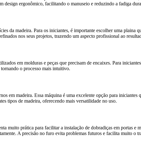
m design ergonômico, facilitando o manuseio e reduzindo a fadiga dura
rfícies da madeira. Para os iniciantes, é importante escolher uma plain
inados nos seus projetos, trazendo um aspecto profissional ao resultad
utilizados em molduras e peças que precisam de encaixes. Para iniciantes
 tornando o processo mais intuitivo.
tornos em madeira. Essa máquina é uma excelente opção para iniciantes 
es tipos de madeira, oferecendo mais versatilidade no uso.
a muito prática para facilitar a instalação de dobradiças em portas e 
amente. A precisão no furo evita problemas futuros e facilita muito o tr