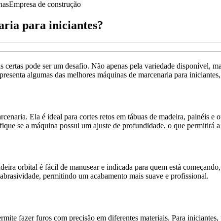
nas
Empresa de construção
ria para iniciantes?
 certas pode ser um desafio. Não apenas pela variedade disponível, m
o apresenta algumas das melhores máquinas de marcenaria para iniciantes
arcenaria. Ela é ideal para cortes retos em tábuas de madeira, painéis e
ifique se a máquina possui um ajuste de profundidade, o que permitirá a
xadeira orbital é fácil de manusear e indicada para quem está começand
de abrasividade, permitindo um acabamento mais suave e profissional.
rmite fazer furos com precisão em diferentes materiais. Para iniciante