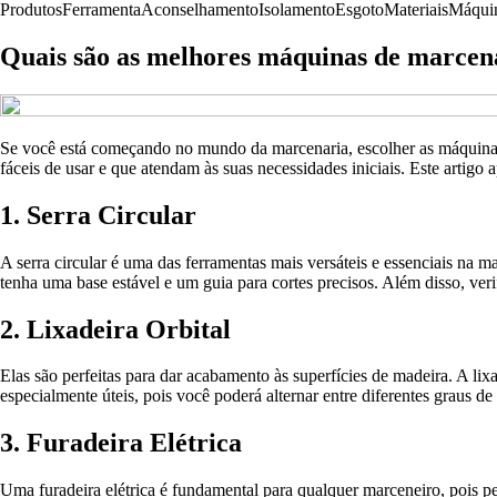
Produtos
Ferramenta
Aconselhamento
Isolamento
Esgoto
Materiais
Máqui
Quais são as melhores máquinas de marcena
Se você está começando no mundo da marcenaria, escolher as máquinas
fáceis de usar e que atendam às suas necessidades iniciais. Este artig
1. Serra Circular
A serra circular é uma das ferramentas mais versáteis e essenciais na m
tenha uma base estável e um guia para cortes precisos. Além disso, ver
2. Lixadeira Orbital
Elas são perfeitas para dar acabamento às superfícies de madeira. A li
especialmente úteis, pois você poderá alternar entre diferentes graus 
3. Furadeira Elétrica
Uma furadeira elétrica é fundamental para qualquer marceneiro, pois pe